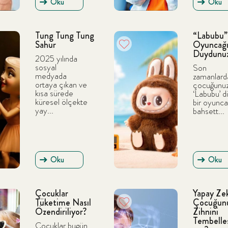
Oku
Oku
Tung Tung Tung
“Labubu”
Sahur
Oyuncağı
Duydunu
2025 yılında
sosyal
Son
medyada
zamanlard
ortaya çıkan ve
çocuğunu
kısa sürede
‘Labubu’ d
küresel ölçekte
bir oyunc
yay...
bahsett...
Oku
Oku
Çocuklar
Yapay Ze
Tüketime Nasıl
Çocuğun
Özendiriliyor?
Zihnini
Tembelleş
Çocuklar bugün