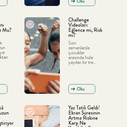
Oku
Challenge
nı
Videoları:
z Mu?
Eğlence mi, Risk
mi?
a
Son
zun
zamanlarda
iye
çocuklar
aktan
arasında hızla
yayılan bir tre...
Oku
kâ
Yaz Tatili Geldi!
uzun
Ekran Süresinin
Artma Riskine
tiriyor
Karşı Ne