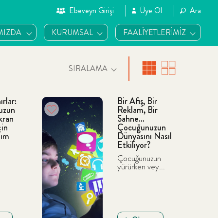
Ebeveyn Girişi
Üye Ol
Ara
MIZDA
KURUMSAL
FAALİYETLERİMİZ
SIRALAMA
ırlar:
Bir Afiş, Bir
uzun
Reklam, Bir
Akran
Sahne…
çin
Çocuğunuzun
dım
Dünyasını Nasıl
Etkiliyor?
Çocuğunuzun
yürürken vey...