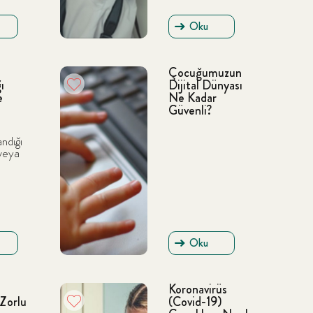
Oku
Çocuğumuzun
ı
Dijital Dünyası
e
Ne Kadar
Güvenli?
andığı
 veya
Oku
Koronavirüs
Zorlu
(Covid-19)