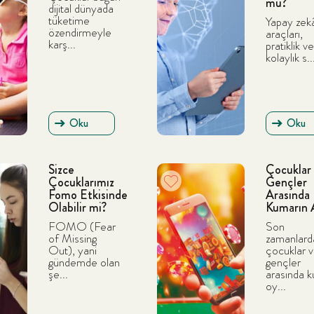
mu?
dijital dünyada
tüketime
Yapay zek
özendirmeyle
araçları,
karş...
pratiklik ve
kolaylık s..
Çocuğunuz için uygun olabilecek içerikleri bulun
Oku
Oku
Sizce
Çocuklar
Çocuklarımız
Gençler
Fomo Etkisinde
Arasında
Olabilir mi?
Kumarın A
FOMO (Fear
Son
of Missing
zamanlard
Out), yani
çocuklar 
gündemde olan
gençler
şe...
arasında 
oy...