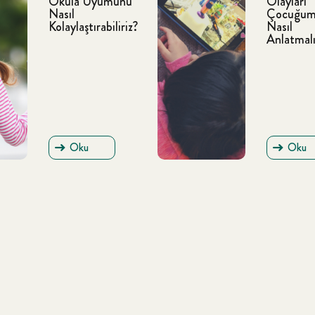
Okula Uyumunu
Olayları
Nasıl
Çocuğum
Kolaylaştırabiliriz?
Nasıl
Anlatmalı
Oku
Oku