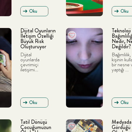
Oku
Oku
Dijital Oyunların
Teknoloji
İletişim Özelliği
Bağımlılığ
Büyük Risk
Nedir, N
Oluşturuyor
Değildir?
Dijital
Bağımlılık,
oyunlarda
kişinin kull
çevrimiçi
bir nesne
iletişimi...
yaptığı ...
Oku
Oku
Tatil Dönüşü
Medyada
Çocuğumuzun
Gördüğü 