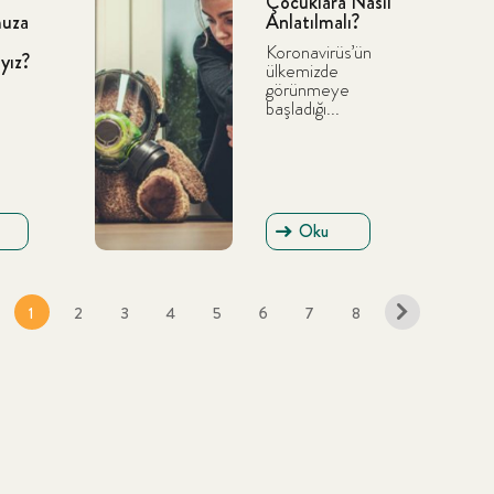
Çocuklara Nasıl
uza
Anlatılmalı?
Koronavirüs’ün
yız?
ülkemizde
görünmeye
başladığı...
Oku
1
2
3
4
5
6
7
8