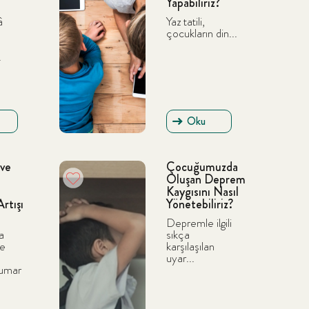
Yapabiliriz?
â
Yaz tatili,
çocukların din...
.
Oku
Ara
 ve
Çocuğumuzda
Oluşan Deprem
Kaygısını Nasıl
rtışı
Yönetebiliriz?
Depremle ilgili
a
sıkça
ve
karşılaşılan
uyar...
kumar