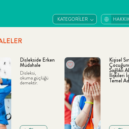
KATEGORİLER
HAKKI
LELER
Dislekside Erken
Kişisel Sın
Müdahale
Çocuğun
Sağlıklı 
Disleksi,
İlişkileri İ
okuma güçlüğü
Temel A
demektir.