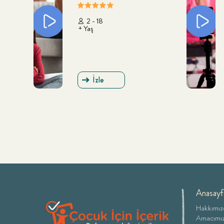
2 - 18
+ Yaş
İzle
Anasayf
Hakkımız
Amacımı