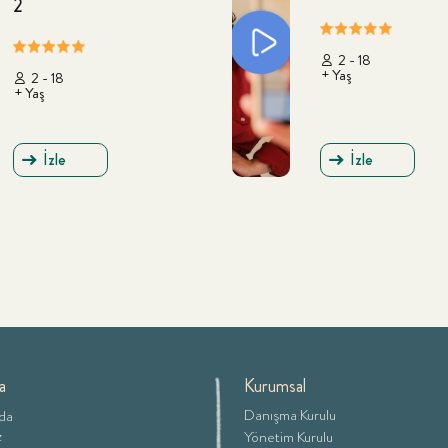
2
2 - 18
+ Yaş
2 - 18
+ Yaş
İzle
İzle
a
Kurumsal
Danışma Kurulu
da
z
Yönetim Kurulu