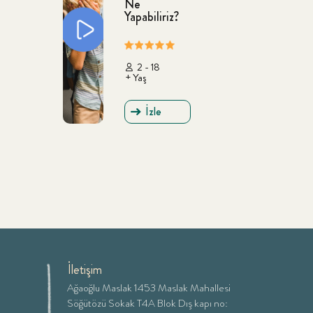
Ne
Yapabiliriz?
2 - 18
+ Yaş
İzle
İletişim
Ağaoğlu Maslak 1453 Maslak Mahallesi
Söğütözü Sokak T4A Blok Dış kapı no: