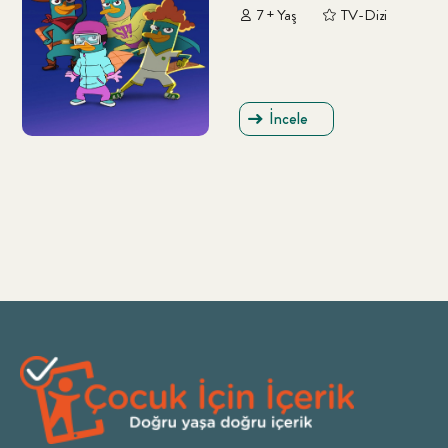
7 + Yaş
TV-Dizi
İncele