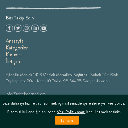
Bizi Takip Edin
Anasayfa
Kategoriler
Kurumsal
İletişim
Ağaoğlu Maslak 1453 Maslak Mahallesi Söğütözü Sokak T4A Blok
Dış kapı no: 20/U Kat: -10 Daire: 95 34485 Sarıyer-İstanbul
info@cicekdernegi.org
Size daha iyi hizmet sunabilmek için sitemizde çerezlere yer veriyoruz.
+90 216 599 19 94
Sitemizi kullandığınız sürece
Veri Politikamızı
kabul etmektesiniz.
Tamam
2020 - cicekcocukicinicerik.com