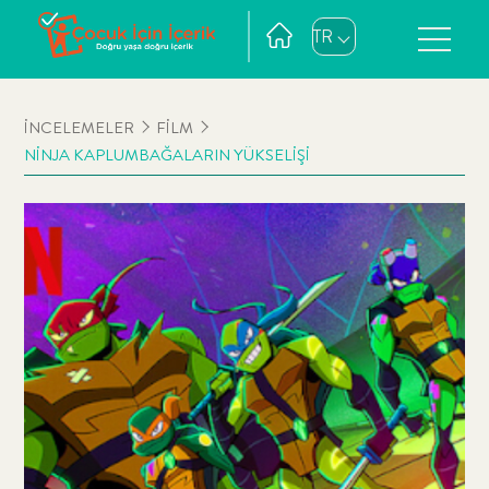
TR
İNCELEMELER
FİLM
NİNJA KAPLUMBAĞALARIN YÜKSELİŞİ