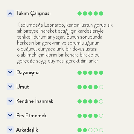
Takım Çalışması
Kaplumbağa Leonardo, kendini üstün görüp sık
sık bireysel hareket ettiği için kardeşleriyle
tehlikeli durumlar yaşar. Bunun sonucunda
herkesin bir görevinin ve sorumluluğunun
Çocuğunuz için uygun olabilecek
olduğunu, dünyaca ünlü bir dövüş ustası
içerikleri bulun
olabilmek için kibrini bir kenara bırakıp bu
gerçeğe saygı duyması gerektiğini anlar.
Dayanışma
Ara
Umut
Kendine İnanmak
Pes Etmemek
Arkadaşlık