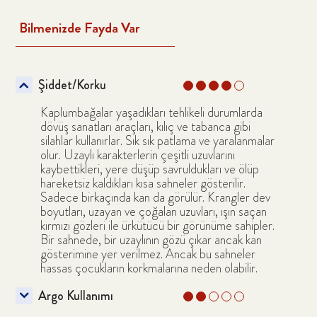
Bilmenizde Fayda Var
Şiddet/Korku
Kaplumbağalar yaşadıkları tehlikeli durumlarda
dövüş sanatları araçları, kılıç ve tabanca gibi
silahlar kullanırlar. Sık sık patlama ve yaralanmalar
olur. Uzaylı karakterlerin çeşitli uzuvlarını
kaybettikleri, yere düşüp savruldukları ve ölüp
hareketsiz kaldıkları kısa sahneler gösterilir.
Sadece birkaçında kan da görülür. Krangler dev
boyutları, uzayan ve çoğalan uzuvları, ışın saçan
kırmızı gözleri ile ürkütücü bir görünüme sahipler.
Bir sahnede, bir uzaylının gözü çıkar ancak kan
gösterimine yer verilmez. Ancak bu sahneler
hassas çocukların korkmalarına neden olabilir.
Argo Kullanımı