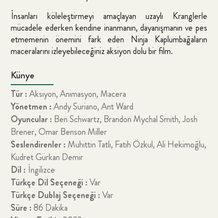
İnsanları köleleştirmeyi amaçlayan uzaylı Kranglerle
mücadele ederken kendine inanmanın, dayanışmanın ve pes
etmemenin önemini fark eden Ninja Kaplumbağaların
maceralarını izleyebileceğiniz aksiyon dolu bir film.
Künye
Tür :
Aksiyon, Animasyon, Macera
Yönetmen :
Andy Suriano, Ant Ward
Oyuncular :
Ben Schwartz, Brandon Mychal Smith, Josh
Brener, Omar Benson Miller
Seslendirenler :
Muhittin Tatlı, Fatih Özkul, Ali Hekimoğlu,
Kudret Gürkan Demir
Dil :
İngilizce
Türkçe Dil Seçeneği :
Var
Türkçe Dublaj Seçeneği :
Var
Süre :
86 Dakika