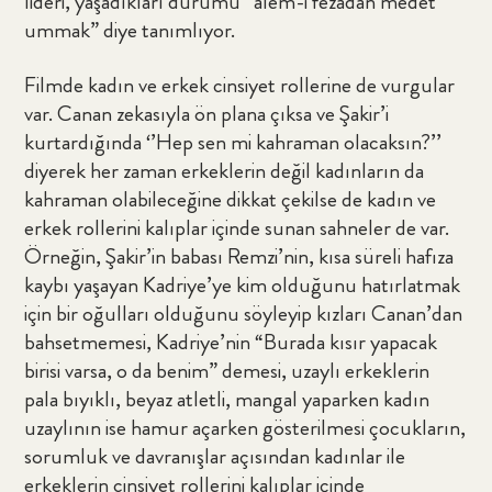
lideri, yaşadıkları durumu “alem-i fezadan medet
ummak” diye tanımlıyor.
Filmde kadın ve erkek cinsiyet rollerine de vurgular
var. Canan zekasıyla ön plana çıksa ve Şakir’i
kurtardığında ‘’Hep sen mi kahraman olacaksın?’’
diyerek her zaman erkeklerin değil kadınların da
kahraman olabileceğine dikkat çekilse de kadın ve
erkek rollerini kalıplar içinde sunan sahneler de var.
Örneğin, Şakir’in babası Remzi’nin, kısa süreli hafıza
kaybı yaşayan Kadriye’ye kim olduğunu hatırlatmak
için bir oğulları olduğunu söyleyip kızları Canan’dan
bahsetmemesi, Kadriye’nin “Burada kısır yapacak
birisi varsa, o da benim” demesi, uzaylı erkeklerin
pala bıyıklı, beyaz atletli, mangal yaparken kadın
uzaylının ise hamur açarken gösterilmesi çocukların,
sorumluk ve davranışlar açısından kadınlar ile
erkeklerin cinsiyet rollerini kalıplar içinde