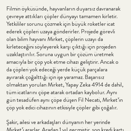
Filmin öyküsünde, hayvanların duyarsız davranarak
çevreye attıkları çöpler dünyayı tamamen kirletir.
Yetkililer sorunu çözmek için büyük roketler icat
ederek çöpleri uzaya gönderirler. Projede görevli
olan bilim hayvanı Mirket, çöplerin uzayı da
kirleteceğini söyleyerek karşı çıktığı için projeden
uzaklaştırılır. Soruna uygun bir çözüm üretmek
Çocuğunuz için uygun olabilecek
amacıyla bir çöp yok etme cihazı geliştirir. Ancak o
içerikleri bulun
da çöpleri yok edeceği yerde küçük parçalara
ayırarak çoğalttığı için işe yaramaz. Başarısız
olmaktan yorulan Mirket, Yapay Zeka 4914 de dahil,
tüm icatlarını çöpe atarak ortadan kaybolur. Aynı
Ara
gün tesadüfen aynı çöpe düşen Fil Necati, Mirket’in
çöp yok edici cihazının etkisiyle çöpler gibi çoğalır.
Şakir, ailesi ve arkadaşları dünyanın her yerinde
Mirket’i ararlar. Aradan 1 yıl geçmiştir, son kredi kartı