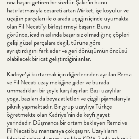
ona başarı getiren bir sözdür. Şakir’in bunu
hatırlatmasıyla cesareti artan Mirket, işe koyulur ve
uçağın parçaları ile o arada uçağın içinde uyumakta
olan Fil Necati’yi birleştirmeyi başarır. Bunu
görünce, icadın aslında başarısız olmadığını; çöpleri
gelişi güzel parçalara değil, türüne göre
ayrıştırdığını fark eder ve geri dönüşümün öncüsü
olabilecek bir icat geliştirdiğini anlar.
Kadriye’yi kurtarmak için diğerlerinden ayrılan Remzi
ve Fil Necati uzay mekiğine gider ve burada
ummadıkları bir şeyle karşılaşırlar: Bazı uzaylılar
yoga, bazıları da beyaz atletleri ve çizgili pijamalarıyla
piknik yapmaktadır. Bir grup uzaylıya Türkçe
öğretmekte olan Kadriye’nin de keyfi gayet
yerindedir. Düşmanca bir ortam bekleyen Remzi ve
Fil Necati bu manzaraya çok şaşırır. Uzaylıların
liderleri onlara durumu açıklar; KRM-2 adlı robot iyi