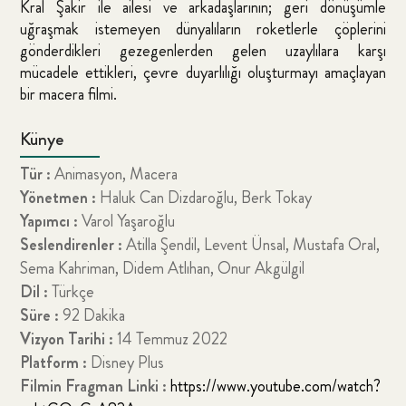
Kral Şakir ile ailesi ve arkadaşlarının; geri dönüşümle
uğraşmak istemeyen dünyalıların roketlerle çöplerini
gönderdikleri gezegenlerden gelen uzaylılara karşı
mücadele ettikleri, çevre duyarlılığı oluşturmayı amaçlayan
bir macera filmi.
Künye
Tür :
Animasyon, Macera
Yönetmen :
Haluk Can Dizdaroğlu, Berk Tokay
Yapımcı :
Varol Yaşaroğlu
Seslendirenler :
Atilla Şendil, Levent Ünsal, Mustafa Oral,
Sema Kahriman, Didem Atlıhan, Onur Akgülgil
Dil :
Türkçe
Süre :
92 Dakika
Vizyon Tarihi :
14 Temmuz 2022
Platform :
Disney Plus
Filmin Fragman Linki :
https://www.youtube.com/watch?