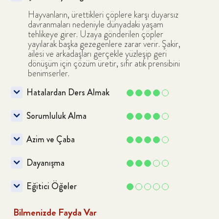
Hayvanların, ürettikleri çöplere karşı duyarsız
davranmaları nedeniyle dünyadaki yaşam
tehlikeye girer. Uzaya gönderilen çöpler
yayılarak başka gezegenlere zarar verir. Şakir,
ailesi ve arkadaşları gerçekle yüzleşip geri
dönüşüm için çözüm üretir, sıfır atık prensibini
benimserler.
Hatalardan Ders Almak
Sorumluluk Alma
Azim ve Çaba
Dayanışma
Eğitici Öğeler
Bilmenizde Fayda Var