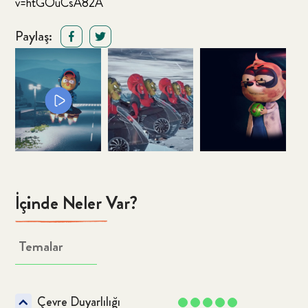
v=htGOuCsA82A
Paylaş:
İçinde Neler Var?
Temalar
Çevre Duyarlılığı