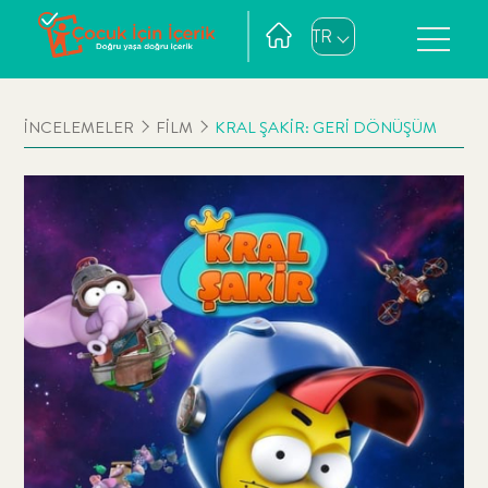
TR
İNCELEMELER
FİLM
KRAL ŞAKİR: GERİ DÖNÜŞÜM